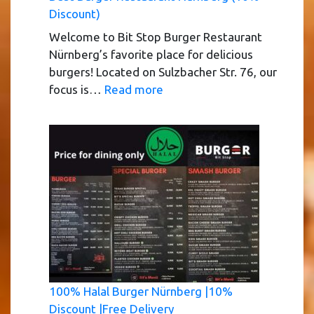
Discount)
Welcome to Bit Stop Burger Restaurant
Nürnberg’s favorite place for delicious
burgers! Located on Sulzbacher Str. 76, our
:
focus is…
Read more
Best
Burger
Restaurant
Nürnberg
(10%
Discount)
100% Halal Burger Nürnberg |10%
Discount |Free Delivery