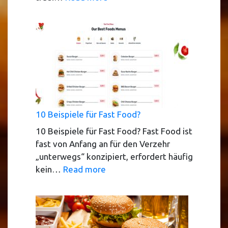
Top
10
StreetFood
Nürnberg
in
2025
10 Beispiele für Fast Food?
10 Beispiele für Fast Food? Fast Food ist
fast von Anfang an für den Verzehr
„unterwegs“ konzipiert, erfordert häufig
:
kein…
Read more
10
Beispiele
für
Fast