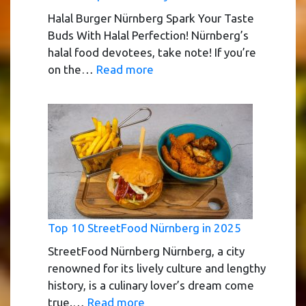
Halal Burger Nürnberg Spark Your Taste
Buds With Halal Perfection! Nürnberg’s
halal food devotees, take note! If you’re
:
on the…
Read more
100%
Halal
Burger
Nürnberg
|10%
Discount
|Free
Delivery
Top 10 StreetFood Nürnberg in 2025
StreetFood Nürnberg Nürnberg, a city
renowned for its lively culture and lengthy
history, is a culinary lover’s dream come
:
true.…
Read more